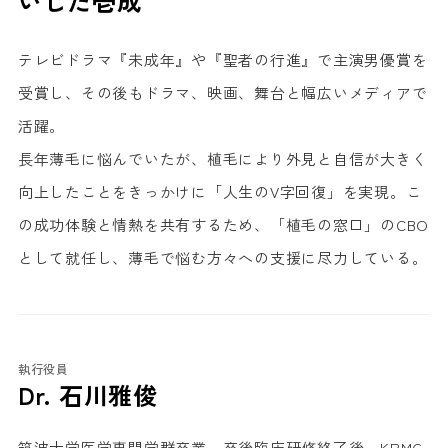
いしだ壱成
テレビドラマ『未成年』や『聖者の行進』で主演男優賞を
受賞し、その後もドラマ、映画、舞台と幅広いメディアで
活躍。
長年薄毛に悩んでいたが、植毛により外見と自信が大きく
向上したことをきっかけに「人生のV字回復」を実現。こ
の成功体験と情熱を共有するため、「植毛の窓口」のCBO
として就任し、薄毛で悩む方々への支援に尽力している。
執行役員
Dr. 石川雅俊
筑波大学医学専門学群卒業。卒後臨床研修終了後、KPMG