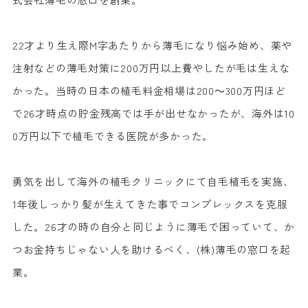
22才より生え際M字あたりから薄毛になり悩み始め、薬や
注射などの薄毛対策に200万円以上費やしたが毛は生えな
かった。当時の日本の植毛料金相場は200～300万円ほど
で26才時点の貯金残高では手が出せなかったが、海外は10
0万円以下で植毛できる医院が多かった。
勇気を出して海外の植毛クリニックにて自毛植毛を実施、
1年後しっかり髪が生えてきた事でコンプレックスを克服
した。26才の時の自分と同じように薄毛で困っていて、か
つお金持ちじゃない人を助けるべく、(株)薄毛の窓口を起
業。