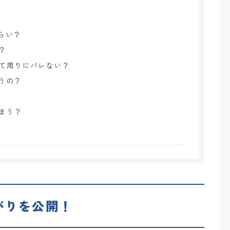
らい？
？
って周りにバレない？
うの？
しまう？
がりを公開！