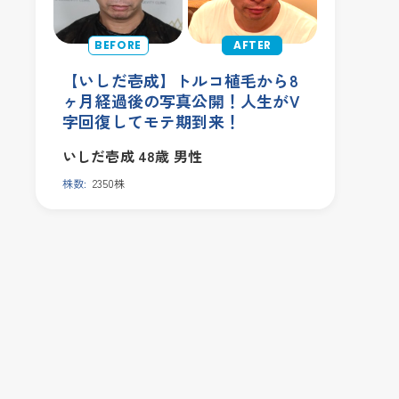
【いしだ壱成】トルコ植毛から8
ヶ月経過後の写真公開！人生がV
字回復してモテ期到来！
いしだ壱成
48歳
男性
株数:
2350株