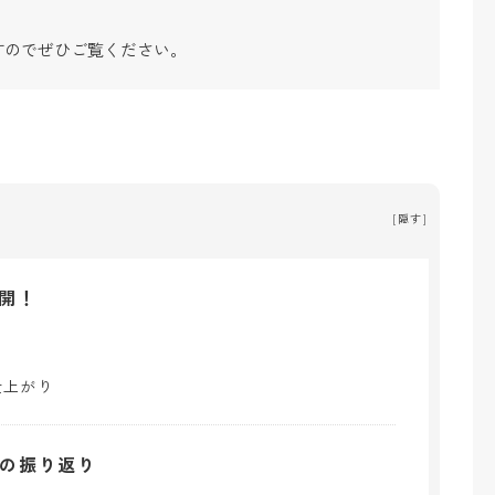
すのでぜひご覧ください。
[
隠す
]
開！
仕上がり
間の振り返り