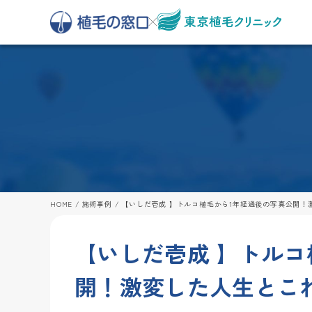
HOME
/
施術事例
/
【いしだ壱成 】トルコ植毛から1年経過後の写真公開！
【いしだ壱成 】トルコ
開！激変した人生とこ