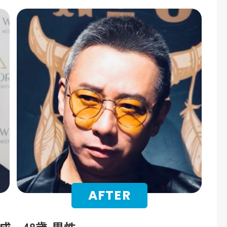
成
48歳
男性