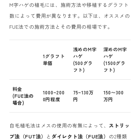
M字ハゲの植毛には、施術方法や移植するグラフト
数によって費用が異なります。以下は、オススメの
FUE法での施術方法とその費用の相場です。
浅めのM字
深めのM字
1グラフト
ハゲ
ハゲ
単価
(500グラ
(1500グラ
フト)
フト)
料金
1000~200
75~130万
150〜300
(
FUE法の
0円程度
円
万円
場合)
自毛植毛法はメスの使用の有無によって、
ストリッ
プ法（FUT法）
と
ダイレクト法（FUE法）
の2種類