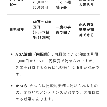
20,000〜
ごとに継
ピー
人差あり
80,000円
続必要
40万〜400
永久的な
万円
一度の手
自毛植毛
効果が期
(トルコ植
術で完了
待できる
毛:75万円)
AGA治療（内服薬）
: 内服薬による治療は月額
6,000円から15,000円程度で始められますが、
効果を維持するためには継続的な服用が必要で
す。
かつら
: かつらは比較的安価に始められるもの
の、定期的なメンテナンスが必要で、装着時に
のみ効果があります。