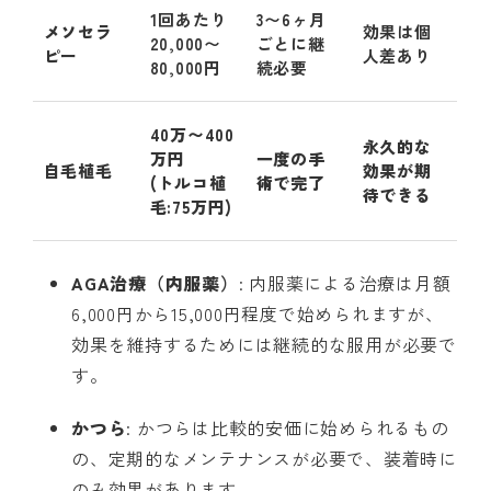
1回あたり
3〜6ヶ月
メソセラ
効果は個
20,000〜
ごとに継
ピー
人差あり
80,000円
続必要
40万〜400
永久的な
万円
一度の手
自毛植毛
効果が期
(トルコ植
術で完了
待できる
毛:75万円)
AGA治療（内服薬）
: 内服薬による治療は月額
6,000円から15,000円程度で始められますが、
効果を維持するためには継続的な服用が必要で
す。
かつら
: かつらは比較的安価に始められるもの
の、定期的なメンテナンスが必要で、装着時に
のみ効果があります。